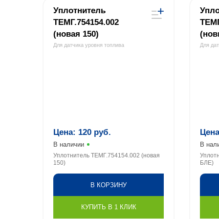
Уплотнитель
Упло
ТЕМГ.754154.002
ТЕМГ
(новая 150)
(нов
Для датчика уровня топлива
Для да
Цена:
120
руб.
Цен
В наличии
В нал
Уплотнитель ТЕМГ.754154.002 (новая
Уплотн
150)
БЛЕ)
В КОРЗИНУ
КУПИТЬ В 1 КЛИК