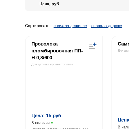
Цена, руб
Сортировать
сначала дешевле
сначала дороже
Проволока
Само
пломбировочная ПП-
Для да
Н 0,8/600
Для датчика уровня топлива
Цена:
15
руб.
Цен
В наличии
В нал