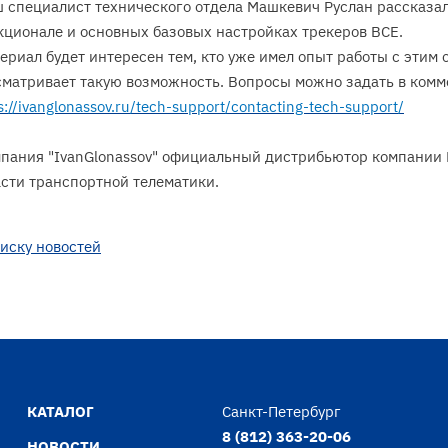
 специалист технического отдела Машкевич Руслан рассказал 
кционале и основных базовых настройках трекеров ВСЕ.
риал будет интересен тем, кто уже имел опыт работы с этим о
сматривает такую возможность. Вопросы можно задать в комм
s://ivanglonassov.ru/tech-support/contacting-tech-support/
пания "IvanGlonassov" официальный дистрибьютор компании B
асти транспортной телематики.
писку новостей
КАТАЛОГ
Санкт-Петербург
8 (812) 363-20-06
НОВОСТИ