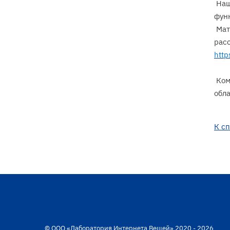
Наш
фун
Мате
рас
http
Ком
обл
К с
© ООО «Лаборатория Интернета Вещей» 2020 - 2026