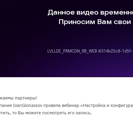
жаемы партнеры!
ания IvanGlonassov провела вебинар «Настройка и конфигура
тить, то Вы можете посмотреть его запись.