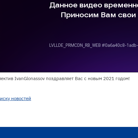
ектив IvanGlonassov поздравляет Вас с новым 2021 годом!
писку новостей